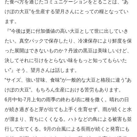
た食べ方を通じたコミュニケーションをとることは、”あ
けぼの大豆”を生産する望月さんにとっての糧となってい
ます。
『”今後は更に付加価値の高い大豆として世に出していき
たい。真空パックで保存したり、冷凍保存により鮮度を保
った展開はできないものか？丹波の黒豆は美味しいけど、
決してそれに引けをとらない味をもっと知ってもらいた
い”』そう、望月さんは話します。
“サイズ、強い甘味、食味”が一般的な大豆と格段に違う”あ
けぼの大豆”。もちろん生産における苦労もあります。
6月中旬-7月上旬の雨季の終わる頃に種を撒く。晴れの日
が続き過ぎると芽が出ても上手く生育せず、雨が続くと水
が溜まり、育ちにくくなる。ハトなどの鳥による被害も並
行して出てくる。9月の台風による長雨が続くと発育にも