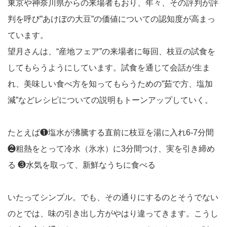
東京や神奈川県からの来場者もおり、年々、その評判が評
判を呼び”あけぼの大豆”の価値についての認知度が高まっ
ています。
望月さんは、“産地フェア”の来場者に毎回、枝豆の試食を
してもらうようにしています。試食を通じて会話が生ま
れ、美味しい食べ方を知ってもらうための”茹で方、塩加
減”などレシピについての説明もトーンアップしていく。
たとえば❶塩水が沸騰する直前に枝豆を湯に入れ6-7分間
❷粗熱をとって冷水（氷水）に3分間つけ、実を引き締め
る ❸水気を取って、新鮮なうちに食べる
いたってシンプル。でも、その通りにするのとそうでない
のとでは、味の引き出し方がやはり違ってきます。こうし