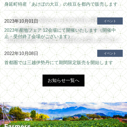
身延町特産「あけぼの大豆」の枝豆を都内で販売します
希少価値の高さから幻の大豆と呼ばれる
2023年10月01日
イベント
身延町のブランド大豆 あけぼの大豆
2023年産地フェア 12会場にて開催いたします（開催中
止・受付終了会場がございます）
生産者の想いや極上の品質をお楽しみ下さい
2022年10月08日
イベント
首都圏では三越伊勢丹にて期間限定販売を開始します
お知らせ一覧へ
Farmers