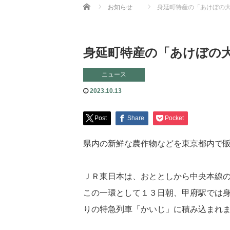
Home
お知らせ
身延町特産の「あけぼの
身延町特産の「あけぼの
ニュース
2023.10.13
Post
Share
Pocket
県内の新鮮な農作物などを東京都内で
ＪＲ東日本は、おととしから中央本線
この一環として１３日朝、甲府駅では
りの特急列車「かいじ」に積み込まれ